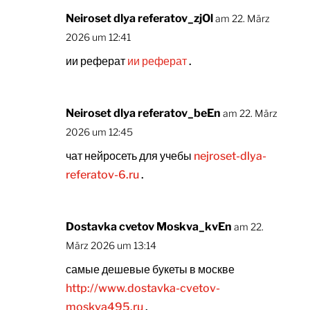
Neiroset dlya referatov_zjOl
am 22. März
2026 um 12:41
ии реферат
ии реферат
.
Neiroset dlya referatov_beEn
am 22. März
2026 um 12:45
чат нейросеть для учебы
nejroset-dlya-
referatov-6.ru
.
Dostavka cvetov Moskva_kvEn
am 22.
März 2026 um 13:14
самые дешевые букеты в москве
http://www.dostavka-cvetov-
moskva495.ru
.