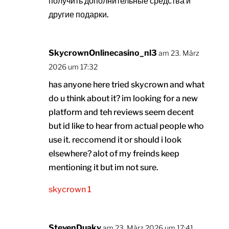
получить дополнительные средства и
другие подарки.
SkycrownOnlinecasino_nl3
am 23. März
2026 um 17:32
has anyone here tried skycrown and what
do u think about it? im looking for a new
platform and teh reviews seem decent
but id like to hear from actual people who
use it. reccomend it or should i look
elsewhere? alot of my freinds keep
mentioning it but im not sure.
skycrown 1
StevenDuaky
am 23. März 2026 um 17:41