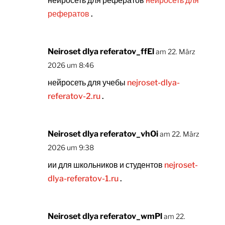
нейросеть для рефератов
нейросеть для
рефератов
.
Neiroset dlya referatov_ffEl
am 22. März
2026 um 8:46
нейросеть для учебы
nejroset-dlya-
referatov-2.ru
.
Neiroset dlya referatov_vhOi
am 22. März
2026 um 9:38
ии для школьников и студентов
nejroset-
dlya-referatov-1.ru
.
Neiroset dlya referatov_wmPl
am 22.