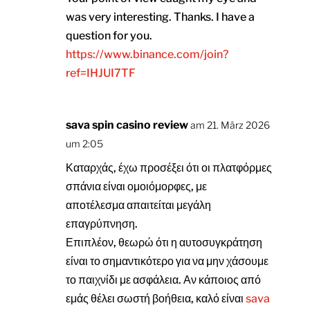
was very interesting. Thanks. I have a
question for you.
https://www.binance.com/join?
ref=IHJUI7TF
sava spin casino review
am 21. März 2026
um 2:05
Καταρχάς, έχω προσέξει ότι οι πλατφόρμες
σπάνια είναι ομοιόμορφες, με
αποτέλεσμα απαιτείται μεγάλη
επαγρύπνηση.
Επιπλέον, θεωρώ ότι η αυτοσυγκράτηση
είναι το σημαντικότερο για να μην χάσουμε
το παιχνίδι με ασφάλεια. Αν κάποιος από
εμάς θέλει σωστή βοήθεια, καλό είναι
sava